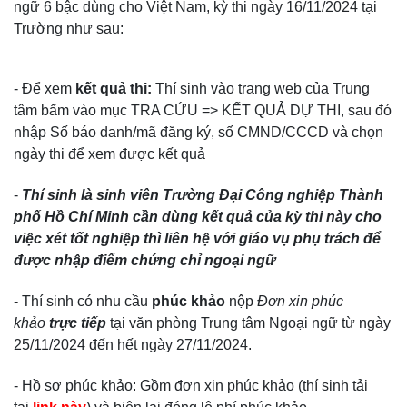
ngữ 6 bậc dùng cho Việt Nam, kỳ thi ngày 16/11/2024 tại
Trường như sau:
- Để xem
kết quả thi
:
Thí sinh vào trang web của Trung
tâm bấm vào mục TRA CỨU => KẾT QUẢ DỰ THI, sau đó
nhập Số báo danh/mã đăng ký, số CMND/CCCD và chọn
ngày thi để xem được kết quả​
​-
Thí sinh là sinh viên Trường Đại Công nghiệp Thành
phố Hồ Chí Minh cần dùng kết quả của kỳ thi này cho
việc xét tốt nghiệp thì liên hệ với giáo vụ phụ trách để
được nhập điểm chứng chỉ ngoại ngữ
- Thí sinh có nhu cầu
phúc khảo
nộp
Đơn xin phúc
khảo
trực tiếp
tại văn phòng Trung tâm Ngoại ngữ từ ngày
25/11/2024 đến hết ngày 27/11/2024.
- Hồ sơ phúc khảo: Gồm đơn xin phúc khảo (thí sinh tải