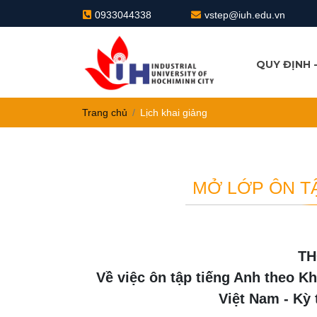
0933044338
vstep@iuh.edu.vn
QUY ĐỊNH 
QUY TRÌNH
QUY ĐỊNH
Trang chủ
Lịch khai giảng
MỞ LỚP ÔN TẬ
T
Về việc ôn tập tiếng Anh theo K
Việt Nam - Kỳ 