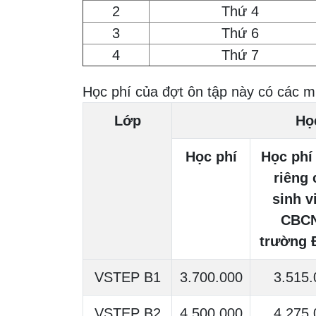
2
Thứ 4
3
Thứ 6
4
Thứ 7
Học phí của đợt ôn tập này có các m
Lớp
Họ
Học phí
Học phí
riêng 
sinh v
CBC
trường
VSTEP B1
3.700.000
3.515.
VSTEP B2
4.500.000
4.275.