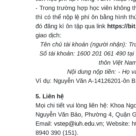
- Trong trường hợp học viên không th
thì có thể nộp lệ phí ôn bằng hình 
đó đăng kí ôn tập qua link
https://bi
giao dịch:
Tên chủ tài khoản (người nhận): T
Số tài khoản: 1600 201 061 490 tạ
thôn Việt Na
Nội dung nộp tiền: - Họ
Ví dụ: Nguyễn Văn A-14126201-ôn B
5. Liên hệ
Mọi chi tiết vui lòng liên hệ:
Khoa Ngo
Nguyễn Văn Bảo, Phường 4, Quận Gò
Email:
vstep@iuh.edu.vn
; Website: h
8940 390 (151).