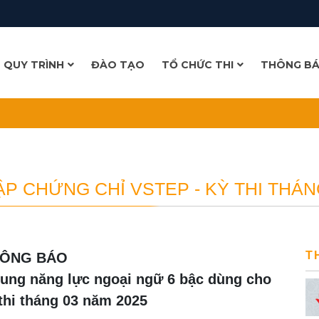
- QUY TRÌNH
ĐÀO TẠO
TỔ CHỨC THI
THÔNG B
TOEFL ITP
TUYỂN DỤNG
KẾT QUẢ THI VÀ CẤP PHÁT CHỨNG CHỈ
LỊCH THI
LỊCH KHAI GIẢNG
P CHỨNG CHỈ VSTEP - KỲ THI THÁN
T
HÔNG BÁO
hung năng lực ngoại ngữ 6 bậc dùng cho
thi tháng 03 năm 2025