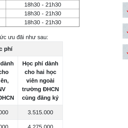
18h30 - 21h30
18h30 - 21h30
18h30 - 21h30
ức ưu đãi như sau:
c phí
 dành
Học phí dành
cho
cho hai học
iên,
viên ngoài
NV
trường ĐHCN
 ĐHCN
cùng đăng ký
000
3.515.000
000
4.275.000