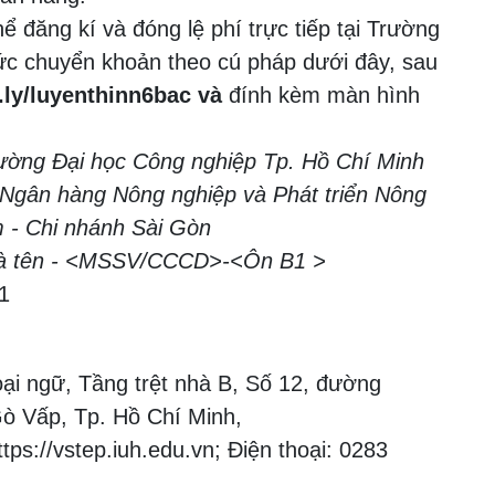
ể đăng kí và đóng lệ phí trực tiếp tại Trường
thức chuyển khoản theo cú pháp dưới đây, sau
t.ly/luyenthinn6bac và
đính kèm màn hình
rường Đại học Công nghiệp Tp. Hồ Chí Minh
i Ngân hàng Nông nghiệp và Phát triển Nông
m - Chi nhánh Sài Gòn
 và tên - <MSSV/CCCD>-<Ôn B1 >
1
ại ngữ, Tầng trệt nhà B, Số 12, đường
 Vấp, Tp. Hồ Chí Minh,
ttps://vstep.iuh.edu.vn; Điện thoại: 0283