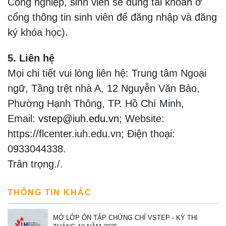
Công nghiệp, sinh viên sẽ dùng tài khoản ở
cổng thông tin sinh viên để đăng nhập và đăng
ký khóa học).
5. Liên hệ
Mọi chi tiết vui lòng liên hệ: Trung tâm Ngoại
ngữ, Tầng trệt nhà A, 12 Nguyễn Văn Bảo,
Phường Hạnh Thông, TP. Hồ Chí Minh,
Email:
vstep@iuh.edu.vn
; Website:
https://flcenter.iuh.edu.vn; Điện thoại:
0933044338.
Trân trọng./.
THÔNG TIN KHÁC
MỞ LỚP ÔN TẬP CHỨNG CHỈ VSTEP - KỲ THI