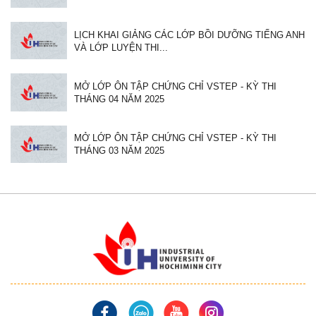
LỊCH KHAI GIẢNG CÁC LỚP BỒI DƯỠNG TIẾNG ANH
VÀ LỚP LUYỆN THI...
MỞ LỚP ÔN TẬP CHỨNG CHỈ VSTEP - KỲ THI
THÁNG 04 NĂM 2025
MỞ LỚP ÔN TẬP CHỨNG CHỈ VSTEP - KỲ THI
THÁNG 03 NĂM 2025