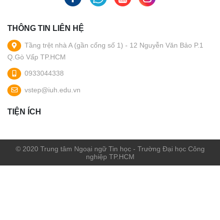
THÔNG TIN LIÊN HỆ
Tầng trệt nhà A (gần cổng số 1) - 12 Nguyễn Văn Bảo P.1
Q.Gò Vấp TP.HCM
0933044338
vstep@iuh.edu.vn
TIỆN ÍCH
© 2020 Trung tâm Ngoại ngữ Tin học - Trường Đại học Công
nghiệp TP.HCM