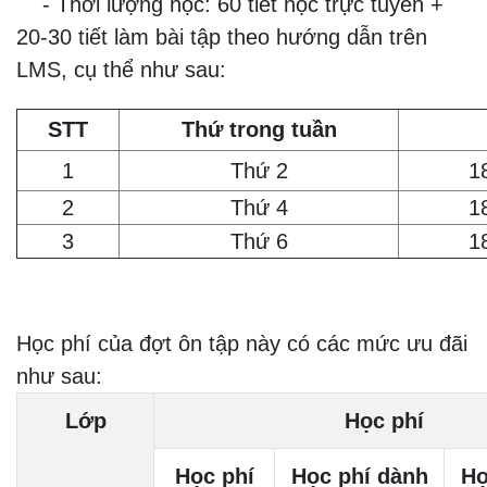
- Thời lượng học: 60 tiết học trực tuyến +
20-30 tiết làm bài tập theo hướng dẫn trên
LMS, cụ thể như sau:
STT
Thứ trong tuần
1
Thứ 2
1
2
Thứ 4
1
3
Thứ 6
1
Học phí của đợt ôn tập này có các mức ưu đãi
như sau:
Lớp
Học phí
Học phí
Học phí dành
Họ