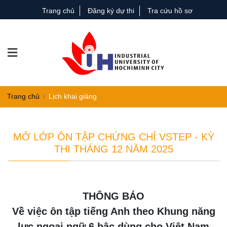
Trang chủ
Đăng ký dự thi
Tra cứu hồ sơ
Trang chủ
Lịch khai giảng
MỞ LỚP ÔN TẬP CHỨNG CHỈ VSTEP - KỲ
THI THÁNG 12 NĂM 2025
THÔNG BÁO
Về việc ôn tập tiếng Anh theo Khung năng
lực ngoại ngữ 6 bậc dùng cho Việt Nam