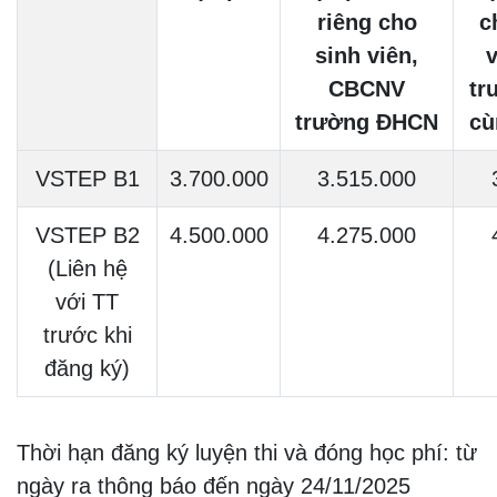
riêng cho
c
sinh viên,
v
CBCNV
tr
trường ĐHCN
cù
VSTEP B1
3.700.000
3.515.000
VSTEP B2
4.500.000
4.275.000
(Liên hệ
với TT
trước khi
đăng ký)
Thời hạn đăng ký luyện thi và đóng học phí: từ
ngày ra thông báo đến ngày 24/11/2025