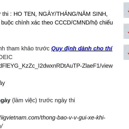
ng ký thi : HO TEN, NGÀY/THÁNG/NĂM SINH,
t buộc chính xác theo CCCD/CMND/hộ chiếu
sinh tham khảo trước
Quy định dành cho thí
TOEIC
/d/1dFlEYG_KzZc_I2dwxnRDtAuTP-ZlaeF1/view
đây
ngày
(làm việc) trước ngày thi
//iigvietnam.com/thong-bao-v-v-gui-xe-khi-
/