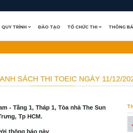
- QUY TRÌNH
ĐÀO TẠO
TỔ CHỨC THI
THÔNG B
TOEFL ITP
TUYỂN DỤNG
KẾT QUẢ THI VÀ CẤP PHÁT CHỨNG CHỈ
LỊCH THI
LỊCH KHAI GIẢNG
ANH SÁCH THI TOEIC NGÀY 11/12/20
T
Nam - Tầng 1, Tháp 1, Tòa nhà The Sun
 Trưng, Tp HCM
.
ới thông báo này