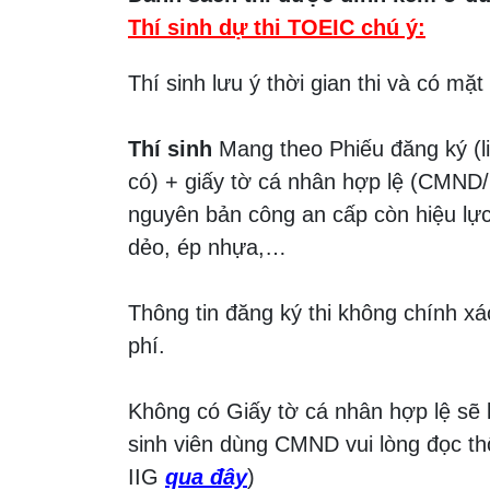
Thí sinh dự thi TOEIC chú ý:
Thí sinh lưu ý thời gian thi và có mặt
Thí sinh
Mang theo Phiếu đăng ký (liê
có) + giấy tờ cá nhân hợp lệ (CM
nguyên bản công an cấp còn hiệu lự
dẻo, ép nhựa,…
Thông tin đăng ký thi không chính xá
phí.
Không có Giấy tờ cá nhân hợp lệ sẽ k
sinh viên dùng CMND vui lòng đọc t
IIG
qua đây
)