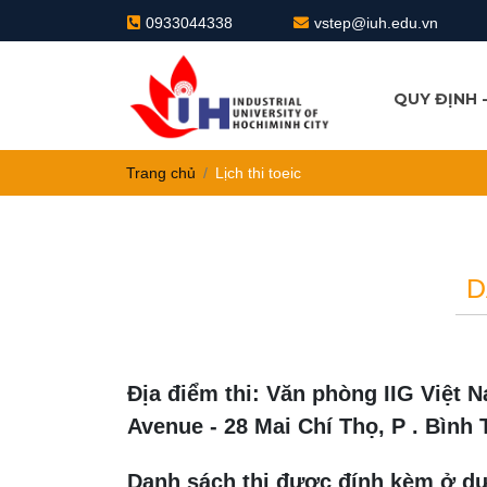
0933044338
vstep@iuh.edu.vn
QUY ĐỊNH 
QUY TRÌNH
QUY ĐỊNH
Trang chủ
Lịch thi toeic
D
Địa điểm thi: Văn phòng IIG Việt 
Avenue - 28 Mai Chí Thọ, P . Bình
Danh sách thi được đính kèm ở dư