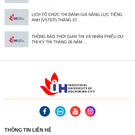
LỊCH TỔ CHỨC THI ĐÁNH GIÁ NĂNG LỰC TIẾNG
ANH (VSTEP) THÁNG 07...
THÔNG BÁO THỜI GIAN THI VÀ NHẬN PHIẾU DỰ
THI KỲ THI THÁNG 06 NĂM...
THÔNG TIN LIÊN HỆ