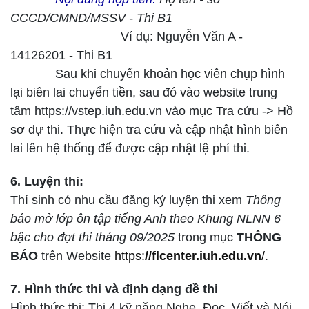
CCCD/CMND/MSSV - Thi B1
Ví dụ: Nguyễn Văn A -
14126201 - Thi B1
Sau khi chuyển khoản học viên chụp hình
lại biên lai chuyển tiền, sau đó vào website trung
tâm https://vstep.iuh.edu.vn vào mục Tra cứu -> Hồ
sơ dự thi. Thực hiện tra cứu và cập nhật hình biên
lai lên hệ thống để được cập nhật lệ phí thi.
6. Luyện thi:
Thí sinh có nhu cầu đăng ký luyện thi xem
Thông
báo mở lớp ôn tập tiếng Anh theo Khung NLNN 6
bậc cho đợt thi tháng 09/2025
trong mục
THÔNG
BÁO
trên Website
https:
//flcenter.iuh.edu.vn
/
.
7. Hình thức thi và định dạng đề thi
Hình thức thi: Thi 4 kỹ năng Nghe, Đọc, Viết và Nói