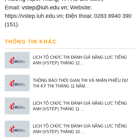
Email:
vstep@iuh.edu.vn;
Website:
https://vstep.iuh.edu.vn; Điện thoại: 0283 8940 390
(151).
THÔNG TIN KHÁC
LỊCH TỔ CHỨC THI ĐÁNH GIÁ NĂNG LỰC TIẾNG
ANH (VSTEP) THÁNG 12...
THÔNG BÁO THỜI GIAN THI VÀ NHẬN PHIẾU DỰ
THI KỲ THI THÁNG 11 NĂM...
LỊCH TỔ CHỨC THI ĐÁNH GIÁ NĂNG LỰC TIẾNG
ANH (VSTEP) THÁNG 11 ...
LỊCH TỔ CHỨC THI ĐÁNH GIÁ NĂNG LỰC TIẾNG
ANH (VSTEP) THÁNG 10 ...