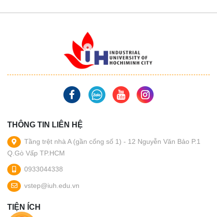
THÔNG TIN LIÊN HỆ
Tầng trệt nhà A (gần cổng số 1) - 12 Nguyễn Văn Bảo P.1
Q.Gò Vấp TP.HCM
0933044338
vstep@iuh.edu.vn
TIỆN ÍCH