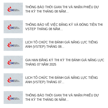
THÔNG BÁO THỜI GIAN THI VÀ NHẬN PHIẾU DỰ
THI KỲ THI THÁNG 08 NĂM...
THÔNG BÁO VỀ VIỆC ĐĂNG KÝ VÀ ĐÓNG TIỀN THI
VSTEP THÁNG 08 NĂM...
LỊCH TỔ CHỨC THI ĐÁNH GIÁ NĂNG LỰC TIẾNG
ANH (VSTEP) THÁNG 08...
GIA HẠN ĐĂNG KÝ THI KỲ THI ĐÁNH GIÁ NĂNG LỰC
THÁNG 07 NĂM 2025
LỊCH TỔ CHỨC THI ĐÁNH GIÁ NĂNG LỰC TIẾNG
ANH (VSTEP) THÁNG 07...
THÔNG BÁO THỜI GIAN THI VÀ NHẬN PHIẾU DỰ
THI KỲ THI THÁNG 06 NĂM...