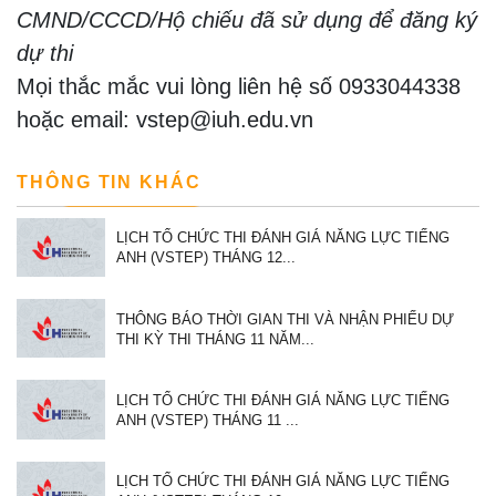
CMND/CCCD/Hộ chiếu đã sử dụng để đăng ký
dự thi
Mọi thắc mắc vui lòng liên hệ số 0933044338
hoặc email: vstep@iuh.edu.vn
THÔNG TIN KHÁC
LỊCH TỔ CHỨC THI ĐÁNH GIÁ NĂNG LỰC TIẾNG
ANH (VSTEP) THÁNG 12...
THÔNG BÁO THỜI GIAN THI VÀ NHẬN PHIẾU DỰ
THI KỲ THI THÁNG 11 NĂM...
LỊCH TỔ CHỨC THI ĐÁNH GIÁ NĂNG LỰC TIẾNG
ANH (VSTEP) THÁNG 11 ...
LỊCH TỔ CHỨC THI ĐÁNH GIÁ NĂNG LỰC TIẾNG