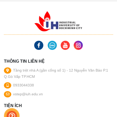
THÔNG TIN LIÊN HỆ
Tầng trệt nhà A (gần cổng số 1) - 12 Nguyễn Văn Bảo P.1
Q.Gò Vấp TP.HCM
0933044338
vstep@iuh.edu.vn
TIỆN ÍCH