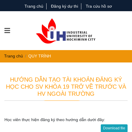
Trang chủ
Đăng ký dự thi
Tra cứu hồ sơ
Trang chủ
QUY TRÌNH
HƯỚNG DẪN TẠO TÀI KHOẢN ĐĂNG KÝ
HỌC CHO SV KHÓA 19 TRỞ VỀ TRƯỚC VÀ
HV NGOÀI TRƯỜNG
Học viên thực hiện đăng ký theo hướng dẫn dưới đây:
Download file