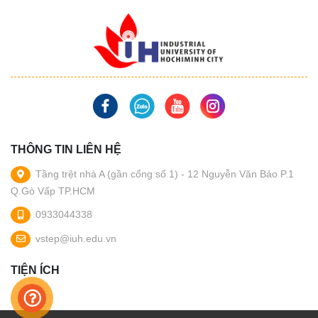
THÔNG TIN LIÊN HỆ
Tầng trệt nhà A (gần cổng số 1) - 12 Nguyễn Văn Bảo P.1
Q.Gò Vấp TP.HCM
0933044338
vstep@iuh.edu.vn
TIỆN ÍCH